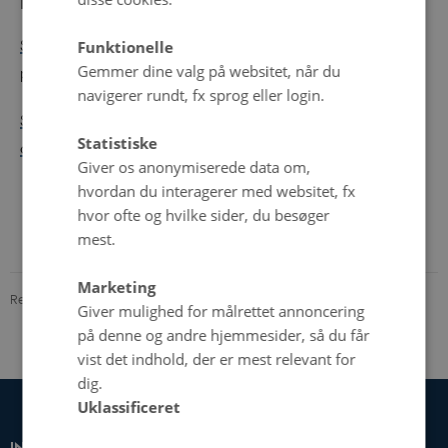
Indgange
Samtalens byggesten
>
Ordklasser
>
Interjektioner og
Funktionelle
Gemmer dine valg på websitet, når du
partikler
navigerer rundt, fx sprog eller login.
Samtalehandlinger
>
Indledning og afslutning af
Statistiske
aktiviteter
>
Aktivitetsændring
Giver os anonymiserede data om,
hvordan du interagerer med websitet, fx
hvor ofte og hvilke sider, du besøger
mest.
Marketing
Revideret 06.09.2024
-
Samtalegrammatik.dk
Giver mulighed for målrettet annoncering
på denne og andre hjemmesider, så du får
vist det indhold, der er mest relevant for
dig.
Uklassificeret
INSTITUT FOR