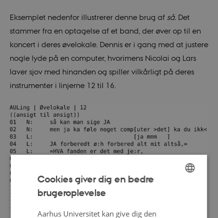
Eksemplet nedenfor illustrerer denne brug af
så.
Det
stammer fra en optagelse af et band, der øver op til en
koncert i deres øvelokale. Dennis er i gang med at justere
nogle lyde på en computer, hvorimens Nicolai og Lars
laver sjov med hinanden og spiller vilkårligt på deres
instrumenter i linjerne 12 til 16.
Cookies giver dig en bedre
brugeroplevelse
ENGLISH
DANISH
Aarhus Universitet kan give dig den