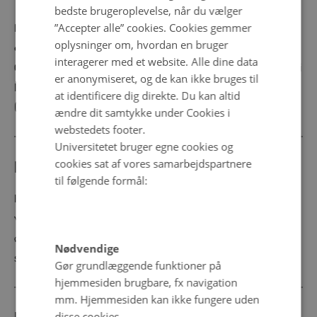
bedste brugeroplevelse, når du vælger
”Accepter alle” cookies. Cookies gemmer
Med S::Å i linje 7 annoncerer Dennis et ønske om at skifte
oplysninger om, hvordan en bruger
emne. De andre stopper med at spille og en pause på
interagerer med et website. Alle dine data
0.9 sekunder følger, hvorefter K introducerer et nyt emne i
er anonymiseret, og de kan ikke bruges til
linjerne 19 til 21, som de andre efterfølgende tilslutter sig
at identificere dig direkte. Du kan altid
(jf. linje 12 og 13).
ændre dit samtykke under Cookies i
webstedets footer.
Universitetet bruger egne cookies og
cookies sat af vores samarbejdspartnere
Kilder og yderligere læsning
til følgende formål:
Kragelund & Mikkelsen (2010). I denne bacheloropgave
viser Kragelund og Mikkelsen, hvordan musikere i et
øvelokale skifter mellem hverdagssnak og institutionel
Nødvendige
snak.
Gør grundlæggende funktioner på
hjemmesiden brugbare, fx navigation
mm. Hjemmesiden kan ikke fungere uden
disse cookies.