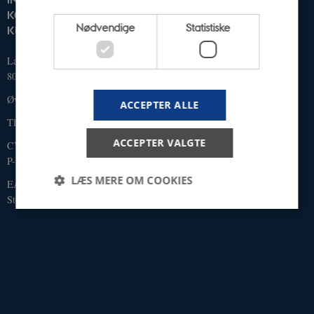
KOMMUNIKATION OG
Nødvendige
Statistiske
KULTUR
Langelandsgade 139
8000 Aarhus C
Øvrige adresser og kort
ACCEPTER ALLE
Tlf.: 87 16 12 00
ACCEPTER VALGTE
CVR-nr: 31119103
P-nr: 1013139411
LÆS MERE OM COOKIES
EAN-nummer: 5798000418363
Stedkode: 1411
Nødvendige
Statistiske
Nødvendige cookies hjælper med at gøre
hjemmesiden brugbar ved at aktivere nogle
grundlæggende funktioner som navigation mm.
Hjemmesiden kan ikke fungerer uden disse cookies.