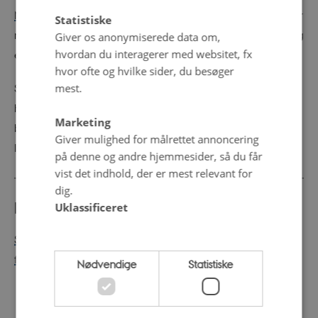
Mikkelsen (2010)
foreslår et kontinuum over fordi-ytringer
Statistiske
med gradvis større adskillelse af hvad der kommer før og
Giver os anonymiserede data om,
hvordan du interagerer med websitet, fx
efter fordi.
hvor ofte og hvilke sider, du besøger
mest.
Steensig (1998) viser, at fordi hyppigst følges af en
helsætning i talesprog og foreslår mulige
Marketing
betydningsforskelle mellem brugen af helsætning og
Giver mulighed for målrettet annoncering
ledsætning.
på denne og andre hjemmesider, så du får
vist det indhold, der er mest relevant for
dig.
Indgange
Uklassificeret
Samtalehandlinger
>
Informerende, rapporterende og
fortællende samtalehandlinger
>
Begrundelse
Nødvendige
Statistiske