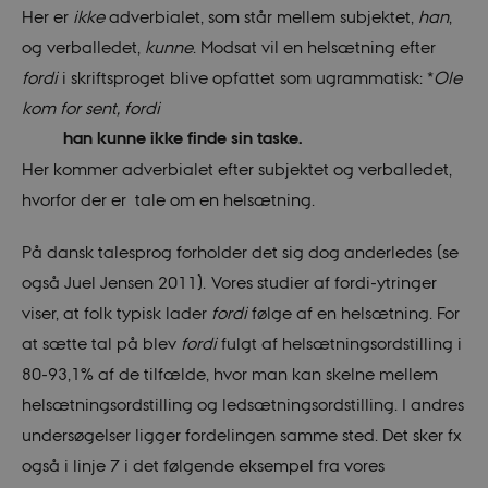
Her er
ikke
adverbialet, som står mellem subjektet,
han
,
og verballedet,
kunne
. Modsat vil en helsætning efter
fordi
i skriftsproget blive opfattet som ugrammatisk: *
Ole
kom for sent, fordi
han kunne ikke finde sin taske.
Her kommer adverbialet efter subjektet og verballedet,
hvorfor der er tale om en helsætning.
På dansk talesprog forholder det sig dog anderledes (se
også Juel Jensen 2011). Vores studier af fordi-ytringer
viser, at folk typisk lader
fordi
følge af en helsætning. For
at sætte tal på blev
fordi
fulgt af helsætningsordstilling i
80-93,1% af de tilfælde, hvor man kan skelne mellem
helsætningsordstilling og ledsætningsordstilling. I andres
undersøgelser ligger fordelingen samme sted. Det sker fx
også i linje 7 i det følgende eksempel fra vores