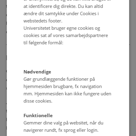
at identificere dig direkte. Du kan altid
typisk en årsagssammenhæng mellem det, der kommer
ændre dit samtykke under Cookies i
efter og før
fordi
. Men i talesproget kan man altså bruge
webstedets footer.
helsætningsordstilling til at fremhæve det, der kommer
Universitetet bruger egne cookies og
efter
fordi
.
cookies sat af vores samarbejdspartnere
til følgende formål:
Kilder og yderligere læsning
Gregersen & Pedersen (1997) præsenterer en synkron og
Nødvendige
Gør grundlæggende funktioner på
en diakron analyse af brugen af helsætningsordstilling i
hjemmesiden brugbare, fx navigation
underordnede sætninger.
mm. Hjemmesiden kan ikke fungere uden
disse cookies.
Juel Jensen (2011) undersøger ledsætninger i dansk
talesprog og problematiserer kategorierne led- og
Funktionelle
helsætninger, da ledsætninger ikke er karakteriseret ved
Gemmer dine valg på websitet, når du
ledsætningsordstilling.
navigerer rundt, fx sprog eller login.